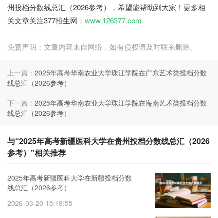
州投档分数线总汇（2026参考），希望能帮助到大家！更多相
关文章关注377招生网：
www.126377.com
免责声明：文章内容来自网络，如有侵权请及时联系删除。
上一篇：
2025年高考华南农业大学珠江学院在广东艺术类投档分数
线总汇（2026参考）
下一篇：
2025年高考华南农业大学珠江学院在海南艺术类投档分数
线总汇（2026参考）
与“2025年高考新疆医科大学在贵州投档分数线总汇（2026
参考）”相关推荐
2025年高考新疆医科大学在新疆投档分数
线总汇（2026参考）
2026-03-20 15:19:55