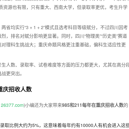
然优质资源也有限，只有重大、西南大学，但录取率更优，考生升学
省均实行“3 + 1 + 2”模式且选考科目等级赋分，不过四川因考
烈，排名对赋分影响更显著。同时，四川“物理类”“历史类”赛道
高对理科生挑战大；重庆命题风格更注重基础，偏科生适应性更
考生人数、录取率、试卷难度等方面的压力都更大，尤其在高分
挑战更突出。
在重庆招收人数
.126377.com
)小编还为大家带来
985和211每年在重庆招收人数
的
的录取比例大约为5%，这意味着每年约有10000人有机会进入这