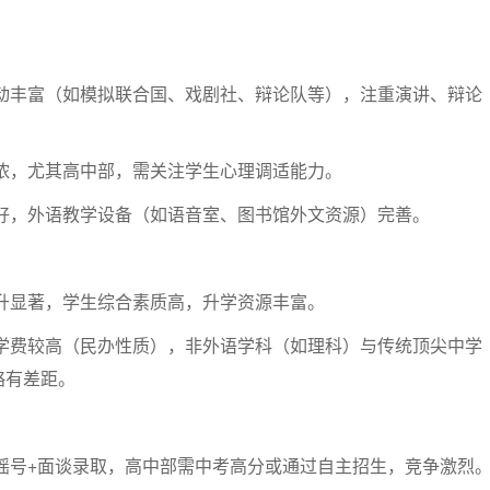
动丰富（如模拟联合国、戏剧社、辩论队等），注重演讲、辩论
浓，尤其高中部，需关注学生心理调适能力。
好，外语教学设备（如语音室、图书馆外文资源）完善。
升显著，学生综合素质高，升学资源丰富。
学费较高（民办性质），非外语学科（如理科）与传统顶尖中学
略有差距。
摇号+面谈录取，高中部需中考高分或通过自主招生，竞争激烈