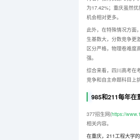
为17.42%；重庆虽
机会相对更多。
此外，在特殊情况方面，两
生基数大，分数竞争更激
区分严格，物理卷难度
强。
综合来看，四川高考在
竞争和自主命题科目上
985和211每年
377招生网(
https://www
相关内容。
在重庆，211工程大学