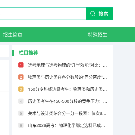
搜索
招生简章
特殊招生
栏目推荐
选考地理与选考物理的“升学效能”对比：物理是地理的4.5倍
物理类与历史类在各分数段的“同分密度”差异：历史类低分段更挤
150分专科线边缘考生：物理类和历史类选科分布差异明显
历史类考生在450-500分段的竞争压力：看似人少实则赛道更窄
美术与设计类综合分一分一段表：位次8000-12000考生填报策略
山东2026高考：物理化学绑定选科已成主流，不选化学影响有多大