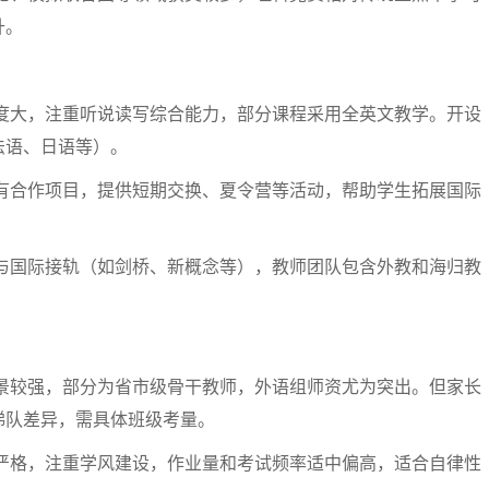
升。
度大，注重听说读写综合能力，部分课程采用全英文教学。开设
法语、日语等）。
有合作项目，提供短期交换、夏令营等活动，帮助学生拓展国际
与国际接轨（如剑桥、新概念等），教师团队包含外教和海归教
。
景较强，部分为省市级骨干教师，外语组师资尤为突出。但家长
梯队差异，需具体班级考量。
严格，注重学风建设，作业量和考试频率适中偏高，适合自律性