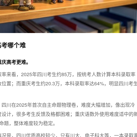
高考哪个难
重庆高考更难。
率来看，2025年四川考生约85万，按统考人数计算本科录取率
数位置；而重庆考生约20.3万，本科录取率达64%，明显四川考
四川在2025年首次自主命题物理卷，难度大幅增加，像出现冷
度设计，很多考生反馈及格都困难；重庆语数外使用难度适中的
主命题，整体难度较为稳定。
情况是，四川优质高校较少，只有川大、电子科大等，一本录取