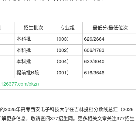
别
招生批次
专业组
最低分/最低位次
本科批
（003）
626/2664
本科批
（002）
606/4783
本科批
（004）
622/3040
提前批B段
（001）
616/3646
126377.com/bkzn
的2025年高考西安电子科技大学在吉林投档分数线总汇（2026
解更多信息，敬请查阅377招生网。更多相关文章关注377招生