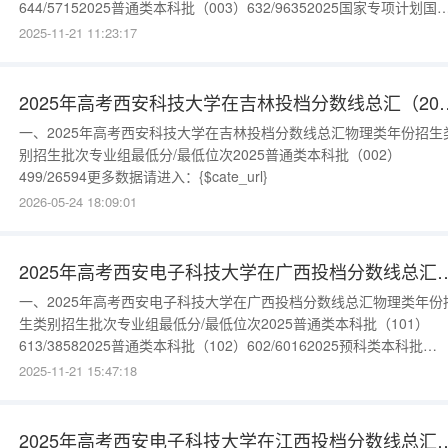
644/57152025普通类本科批（003）632/96352025国家专项计划国
专项计划批（001）643/59932025中外合作办学本科批（006）
2025-11-21 11:23:17
628/113992025中外合作办学本科批（004）617/16802更多数据请
入：{$cate_ur
2025年高考西安科技大学在吉
一、2025年高考西安科技大学在吉林投档分数线总汇物理类年份招生
别招生批次专业组最低分/最低位次2025普通类本科批（002）
499/26594更多数据请进入：{$cate_url}
2026-05-24 18:09:01
2025年高考西安电子科技大学在广西投档
一、2025年高考西安电子科技大学在广西投档分数线总汇物理类年份
生类别招生批次专业组最低分/最低位次2025普通类本科批（101）
613/38582025普通类本科批（102）602/60162025预科类本科批
（759）604/55762025国家专项计划本科批（501）604/5576更多数
2025-11-21 15:47:18
请进入：{$cate_url}
2025年高考西安电子科技大学在江西投档