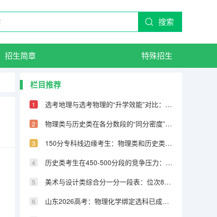
搜索
招生简章
特殊招生
栏目推荐
选考地理与选考物理的“升学效能”对比：物理是地理的4.5倍
物理类与历史类在各分数段的“同分密度”差异：历史类低分段更挤
150分专科线边缘考生：物理类和历史类选科分布差异明显
历史类考生在450-500分段的竞争压力：看似人少实则赛道更窄
美术与设计类综合分一分一段表：位次8000-12000考生填报策略
山东2026高考：物理化学绑定选科已成主流，不选化学影响有多大