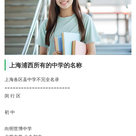
上海浦西所有的中学的名称
上海各区县中学不完全名录
========================
闵 行 区
初 中
向明世博中学