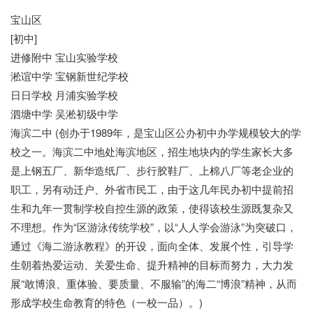
宝山区
[初中]
进修附中 宝山实验学校
淞谊中学 宝钢新世纪学校
日日学校 月浦实验学校
泗塘中学 吴淞初级中学
海滨二中 (创办于1989年，是宝山区公办初中办学规模较大的学
校之一。海滨二中地处海滨地区，招生地块内的学生家长大多
是上钢五厂、新华造纸厂、步行胶鞋厂、上棉八厂等老企业的
职工，另有动迁户、外省市民工，由于这几年民办初中提前招
生和九年一贯制学校自控生源的政策，使得该校生源既复杂又
不理想。作为“区游泳传统学校”，以“人人学会游泳”为突破口，
通过《海二游泳教程》的开设，面向全体、发展个性，引导学
生朝着热爱运动、关爱生命、提升精神的目标而努力，大力发
展“敢博浪、重体验、要质量、不服输”的海二“博浪”精神，从而
形成学校生命教育的特色（一校一品）。)