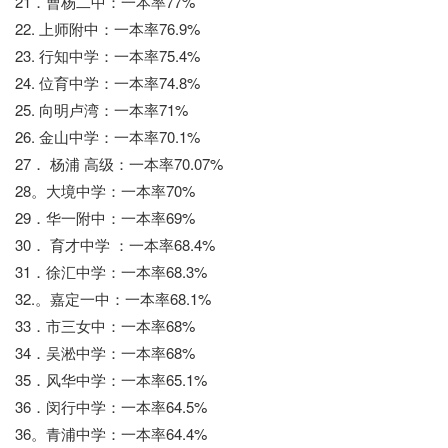
21．曹杨二中：一本率77%
22. 上师附中：一本率76.9%
23. 行知中学：一本率75.4%
24. 位育中学：一本率74.8%
25. 向明卢湾：一本率71%
26. 金山中学：一本率70.1%
27． 杨浦 高级：一本率70.07%
28。大境中学：一本率70%
29．华一附中：一本率69%
30． 育才中学 ：一本率68.4%
31．徐汇中学：一本率68.3%
32.。嘉定一中：一本率68.1%
33．市三女中：一本率68%
34．吴淞中学：一本率68%
35．风华中学：一本率65.1%
36．闵行中学：一本率64.5%
36。青浦中学：一本率64.4%