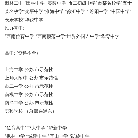
田林二中 *田林中学 *零陵中学*市二初级中学*市某名校学*五十
某名校学*宛平中学*淮海中学 *徐汇中学 * 汾阳中学 *中国中学*
长乐学校*华锐中学
民办初中:
*西南位育中学 *西南模范中学*世界外国语中学*华育中学
高中: (资料不全)
上海中学 公办 市示范性
上师大附中 公办 市示范性
市二中学 公办 市示范性
南模中学 公办 市示范性
南洋中学 公办 市示范性
实验学校 （总部在浦东）
*位育高中*中大中学 *沪新中学
*枫林中学 *城建中学 *宜山中学 *凯旋中学