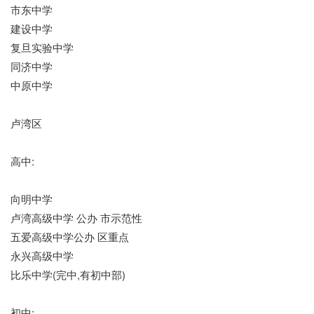
市东中学
建设中学
复旦实验中学
同济中学
中原中学
卢湾区
高中:
向明中学
卢湾高级中学 公办 市示范性
五爱高级中学公办 区重点
永兴高级中学
比乐中学(完中,有初中部)
初中: