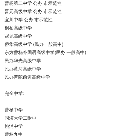
曹杨第二中学 公办 市示范性
晋元高级中学 公办 市示范性
宜川中学 公办 市示范性
桐柏高级中学
冠龙高级中学
侨华高级中学 (民办一般高中)
东方曹杨外国语高级中学(民办 一般高中)
民办华光高级中学
民办黄河高级中学
民办普陀前进高级中学
完全中学:
曹杨中学
同济大学二附中
桃浦中学
曹杨九中