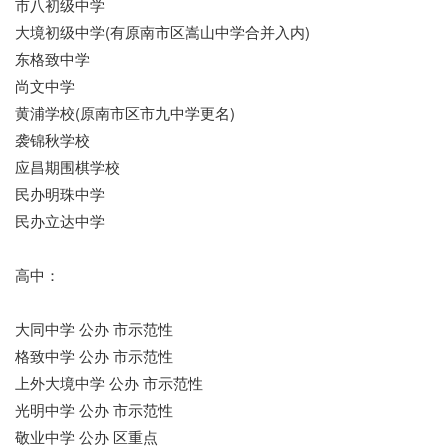
市八初级中学
大境初级中学(有原南市区嵩山中学合并入内)
东格致中学
尚文中学
黄浦学校(原南市区市九中学更名)
袭锦秋学校
应昌期围棋学校
民办明珠中学
民办立达中学
高中：
大同中学 公办 市示范性
格致中学 公办 市示范性
上外大境中学 公办 市示范性
光明中学 公办 市示范性
敬业中学 公办 区重点