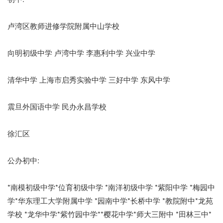
卢湾区教师进修学院附属中山学校
向明初级中学 卢湾中学 李惠利中学 兴业中学
清华中学 上海市启秀实验中学 三好中学 东风中学
震旦外国语中学 民办永昌学校
徐汇区
公办初中:
*南模初级中学*位育初级中学 *南洋初级中学 *紫阳中学 *梅园中
学*华东理工大学附属中学 *园南中学*长桥中学 *教院附中*龙苑
学校 *龙华中学*紫竹园中学**樱花中学*师大三附中 *田林三中*