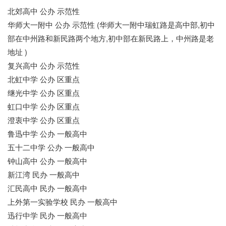
北郊高中 公办 示范性
华师大一附中 公办 示范性 (华师大一附中瑞虹路是高中部,初中
部在中州路和新民路两个地方,初中部在新民路上，中州路是老
地址 )
复兴高中 公办 示范性
北虹中学 公办 区重点
继光中学 公办 区重点
虹口中学 公办 区重点
澄衷中学 公办 区重点
鲁迅中学 公办 一般高中
五十二中学 公办 一般高中
钟山高中 公办 一般高中
新江湾 民办 一般高中
汇民高中 民办 一般高中
上外第一实验学校 民办 一般高中
迅行中学 民办 一般高中