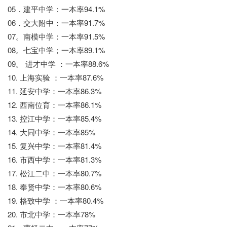
05．建平中学：一本率94.1%
06．交大附中：一本率91.7%
07。南模中学：一本率91.5%
08。七宝中学；一本率89.1%
09。 进才中学 ：一本率88.6%
10. 上海实验 ：一本率87.6%
11. 延安中学：一本率86.3%
12. 西南位育：一本率86.1%
13. 控江中学：一本率85.4%
14. 大同中学：一本率85%
15. 复兴中学：一本率81.4%
16. 市西中学：一本率81.3%
17. 松江二中：一本率80.7%
18. 奉贤中学：一本率80.6%
19. 格致中学 ：一本率80.4%
20. 市北中学：一本率78%